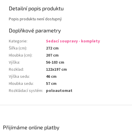
Detailní popis produktu
Popis produktu není dostupný
Doplňkové parametry
Kategorie
:
Sedací soupravy - komplety
Šířka (cm)
:
272 cm
Hloubka (cm)
:
207 cm
Výška
:
56-103 cm
Rozklad
:
122x197 cm
Výška sedu
:
46 cm
Hloubka sedu
:
57 cm
Rozkládací systém
:
poloautomat
Z
á
p
a
Přijímáme online platby