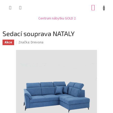
Přejít
NÁKUP
na
obsah
KOŠÍK
Centrum nábytku GOLD 2
Sedací souprava NATALY
Značka:
Drevona
Akce