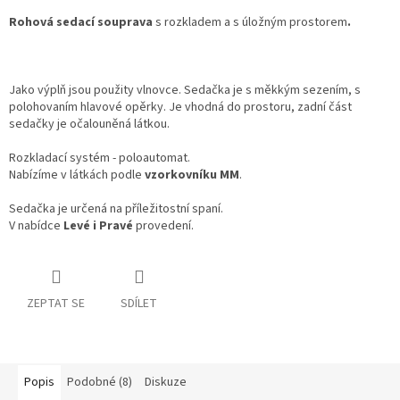
Rohová sedací souprava
s rozkladem a s úložným prostorem
.
Jako výplň jsou použity vlnovce. Sedačka je s měkkým sezením, s
polohovaním hlavové opěrky. Je vhodná do prostoru, zadní část
sedačky je očalouněná látkou.
Rozkladací systém - poloautomat.
Nabízíme v látkách podle
vzorkovníku MM
.
Sedačka je určená na příležitostní spaní.
V nabídce
Levé i Pravé
provedení.
ZEPTAT SE
SDÍLET
Popis
Podobné (8)
Diskuze