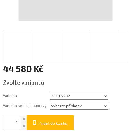
44 580 Kč
Měrná
Zvolte variantu
cena:
Varianta
Varianta sedací soupravy
Přidat do košíku