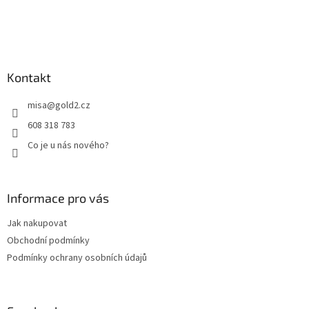
t
í
Kontakt
misa
@
gold2.cz
608 318 783
Co je u nás nového?
Informace pro vás
Jak nakupovat
Obchodní podmínky
Podmínky ochrany osobních údajů