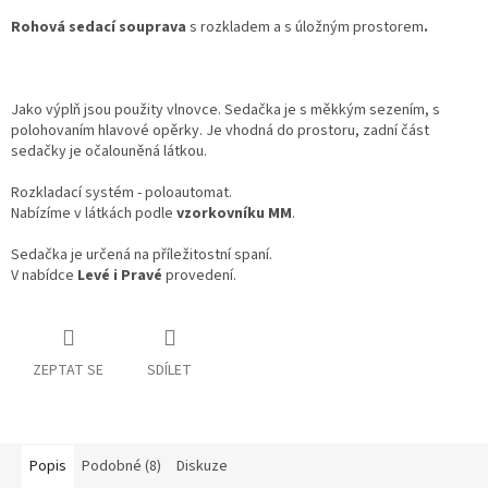
Rohová sedací souprava
s rozkladem a s úložným prostorem
.
Jako výplň jsou použity vlnovce. Sedačka je s měkkým sezením, s
polohovaním hlavové opěrky. Je vhodná do prostoru, zadní část
sedačky je očalouněná látkou.
Rozkladací systém - poloautomat.
Nabízíme v látkách podle
vzorkovníku MM
.
Sedačka je určená na příležitostní spaní.
V nabídce
Levé i Pravé
provedení.
ZEPTAT SE
SDÍLET
Popis
Podobné (8)
Diskuze