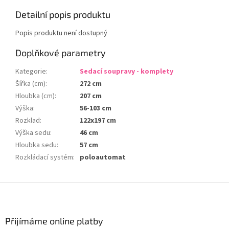
Detailní popis produktu
Popis produktu není dostupný
Doplňkové parametry
Kategorie
:
Sedací soupravy - komplety
Šířka (cm)
:
272 cm
Hloubka (cm)
:
207 cm
Výška
:
56-103 cm
Rozklad
:
122x197 cm
Výška sedu
:
46 cm
Hloubka sedu
:
57 cm
Rozkládací systém
:
poloautomat
Z
á
p
a
Přijímáme online platby