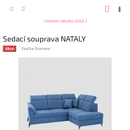
Přejít
NÁKUP
na
obsah
KOŠÍK
Centrum nábytku GOLD 2
Sedací souprava NATALY
Značka:
Drevona
Akce