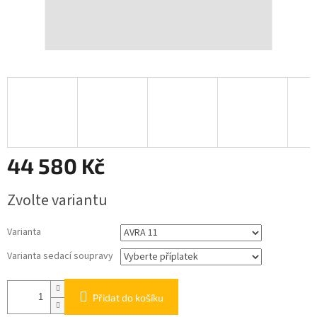
44 580 Kč
Měrná
Zvolte variantu
cena:
Varianta
Varianta sedací soupravy
Přidat do košíku