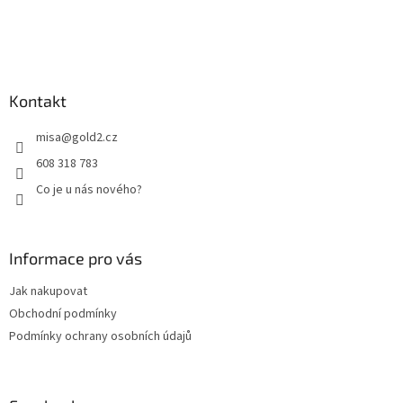
t
í
Kontakt
misa
@
gold2.cz
608 318 783
Co je u nás nového?
Informace pro vás
Jak nakupovat
Obchodní podmínky
Podmínky ochrany osobních údajů